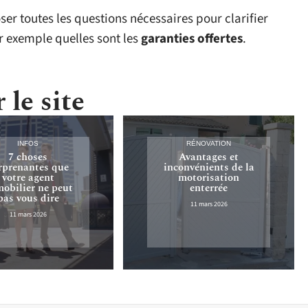
ser toutes les questions nécessaires pour clarifier
r exemple quelles sont les
garanties offertes
.
 le site
INFOS
RÉNOVATION
7 choses
Avantages et
rprenantes que
inconvénients de la
votre agent
motorisation
obilier ne peut
enterrée
pas vous dire
11 mars 2026
11 mars 2026