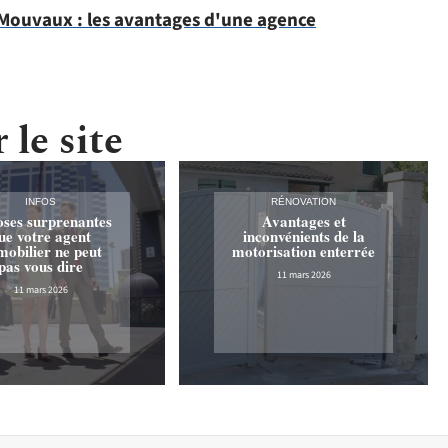
Mouvaux : les avantages d'une agence
 le site
INFOS
RÉNOVATION
oses surprenantes
Avantages et
ue votre agent
inconvénients de la
obilier ne peut
motorisation enterrée
pas vous dire
11 mars 2026
11 mars 2026