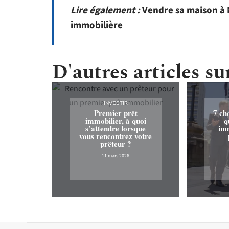
Lire également :
Vendre sa maison à 
immobilière
D'autres articles sur
INVESTIR
Premier prêt
7 ch
immobilier, à quoi
q
s’attendre lorsque
imm
vous rencontrez votre
prêteur ?
11 mars 2026